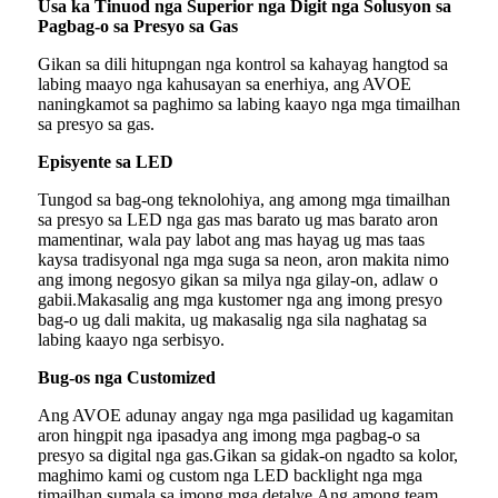
Usa ka Tinuod nga Superior nga Digit nga Solusyon sa
Pagbag-o sa Presyo sa Gas
Gikan sa dili hitupngan nga kontrol sa kahayag hangtod sa
labing maayo nga kahusayan sa enerhiya, ang AVOE
naningkamot sa paghimo sa labing kaayo nga mga timailhan
sa presyo sa gas.
Episyente sa LED
Tungod sa bag-ong teknolohiya, ang among mga timailhan
sa presyo sa LED nga gas mas barato ug mas barato aron
mamentinar, wala pay labot ang mas hayag ug mas taas
kaysa tradisyonal nga mga suga sa neon, aron makita nimo
ang imong negosyo gikan sa milya nga gilay-on, adlaw o
gabii.Makasalig ang mga kustomer nga ang imong presyo
bag-o ug dali makita, ug makasalig nga sila naghatag sa
labing kaayo nga serbisyo.
Bug-os nga Customized
Ang AVOE adunay angay nga mga pasilidad ug kagamitan
aron hingpit nga ipasadya ang imong mga pagbag-o sa
presyo sa digital nga gas.Gikan sa gidak-on ngadto sa kolor,
maghimo kami og custom nga LED backlight nga mga
timailhan sumala sa imong mga detalye.Ang among team