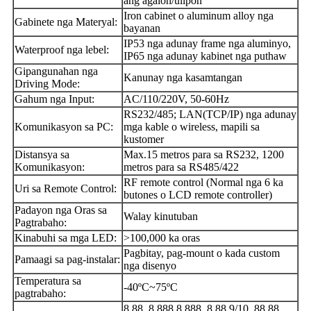
ang agalon/ulipon
Iron cabinet o aluminum alloy nga
Gabinete nga Materyal:
bayanan
IP53 nga adunay frame nga aluminyo,
Waterproof nga lebel:
IP65 nga adunay kabinet nga puthaw
Gipangunahan nga
Kanunay nga kasamtangan
Driving Mode:
Gahum nga Input:
AC/110/220V, 50-60Hz
RS232/485; LAN(TCP/IP) nga adunay
Komunikasyon sa PC:
mga kable o wireless, mapili sa
kustomer
Distansya sa
Max.15 metros para sa RS232, 1200
Komunikasyon:
metros para sa RS485/422
RF remote control (Normal nga 6 ka
Uri sa Remote Control:
butones o LCD remote controller)
Padayon nga Oras sa
Walay kinutuban
Pagtrabaho:
Kinabuhi sa mga LED:
>100,000 ka oras
Pagbitay, pag-mount o kada custom
Pamaagi sa pag-instalar:
nga disenyo
Temperatura sa
-40ºC~75ºC
pagtrabaho:
8.88, 8.888,8.888, 8.88 9/10, 88.88,