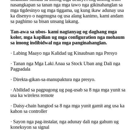
nasangkapan sa tanan nga mga tawo nga gikinahanglan sa
mga tigdesinyo ug mga tiggama, ug kung ikaw adunay usa
ka disenyo o nagmugna og usa alang kanimo, kami andam
sa paghimo sa bisan unsang lakang.
Tan-awa sa ubos- kami nagtanyag og daghang mga
kolor, mga kapilian ug mga configuration nga mohaum
sa imong indibidwal nga mga panginahanglan.
· Labing Maayo nga Kalidad ug Kinaubsan nga Presyo
· Tanan nga Mga Laki Anaa sa Stock Uban ang Dali nga
Pagpadala
· Direkta-gikan-sa-manupaktura nga presyo.
· Abilidad sa pagpugong ug pag-usab sa 8 nga mga yunit sa
usa ka wireless remote
· Daisy-chain hangtod sa 8 nga mga yunit gamit ang usa ka
kahon sa controller
· Sayon nga pag-instalar, nga adunay dali nga gahum ug
koneksyon sa signal