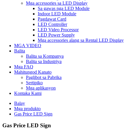
Mga accessories sa LED Display
Sa gawas nga LED Module
Indoor LED Module
Pagdawat Card
LED Controller
LED Video Processor
LED Power Supply
Mga accessories alang sa Rental LED Display
MGA VIDEO
Balita
Balita sa Kompanya
Balita sa Industriya
Mga FAQ
Mahitungod Kanato
Paglibot sa Pabrika
Sertipiko
Mga aplikasyon
Kontaka Kami
Balay
Mga produkto
Gas Price LED Sign
Gas Price LED Sign