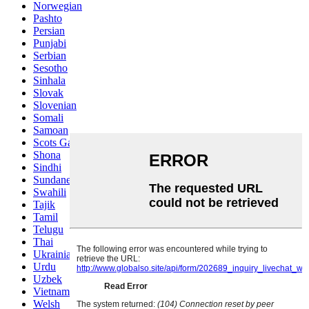
Norwegian
Pashto
Persian
Punjabi
Serbian
Sesotho
Sinhala
Slovak
Slovenian
Somali
Samoan
Scots Gaelic
Shona
Sindhi
Sundanese
Swahili
Tajik
Tamil
Telugu
Thai
Ukrainian
Urdu
Uzbek
Vietnamese
Welsh