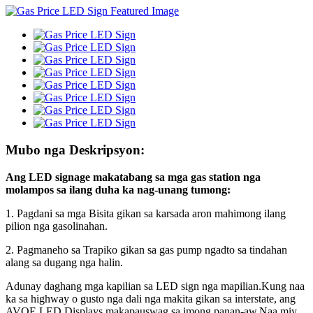
Mubo nga Deskripsyon:
Ang LED signage makatabang sa mga gas station nga
molampos sa ilang duha ka nag-unang tumong:
1. Pagdani sa mga Bisita gikan sa karsada aron mahimong ilang
pilion nga gasolinahan.
2. Pagmaneho sa Trapiko gikan sa gas pump ngadto sa tindahan
alang sa dugang nga halin.
Adunay daghang mga kapilian sa LED sign nga mapilian.Kung naa
ka sa highway o gusto nga dali nga makita gikan sa interstate, ang
AVOE LED Displays makapauswag sa imong panan-aw.Naa miy