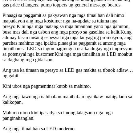
gas price changers, pump toppers ug general message boards.
Pinaagi sa paggamit sa pakyawan nga mga timailhan dali nimo
mapadayon ang mga kostumer nga na-update sa tukma nga
presyo.Kini nga mga matang sa mga timailhan yano nga gamiton,
busa mas dali nga usbon ang mga presyo sa gasolina sa kalit.Kung
adunay bisan unsang espesyal nga mga tanyag ug promosyon, ang
parehas mahimo nga ipakita pinaagi sa paggamit sa among mga
timailhan sa LED sa ingon nagmugna usa ka dugay nga impresyon
sa potensyal nga kustomer.Kini nga mga timailhan sa LED moabut
sa daghang mga gidak-on.
Ang usa ka timaan sa presyo sa LED gas makita sa tibuok adlaw…
ug gabii.
Kini ubos nga pagmentinar kutob sa mahimo.
Ang mga tawo nga nahibal-an mahibal-an nga ikaw mahigalaon sa
kalikopan.
Mahimo nimo kini ipasadya sa imong talagsaon nga mga
panginahanglan.
Ang mga timailhan sa LED moderno.