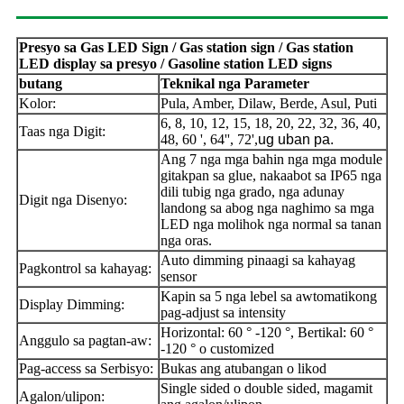
Presyo sa Gas LED Sign / Gas station sign / Gas station
LED display sa presyo / Gasoline station LED signs
butang
Teknikal nga Parameter
Kolor:
Pula, Amber, Dilaw, Berde, Asul, Puti
6, 8, 10, 12, 15, 18, 20, 22, 32, 36, 40,
Taas nga Digit:
48, 60 ', 64'', 72',
ug uban pa.
Ang 7 nga mga bahin nga mga module
gitakpan sa glue, nakaabot sa IP65 nga
dili tubig nga grado, nga adunay
Digit nga Disenyo:
landong sa abog nga naghimo sa mga
LED nga molihok nga normal sa tanan
nga oras.
Auto dimming pinaagi sa kahayag
Pagkontrol sa kahayag:
sensor
Kapin sa 5 nga lebel sa awtomatikong
Display Dimming:
pag-adjust sa intensity
Horizontal: 60 ° -120 °, Bertikal: 60 °
Anggulo sa pagtan-aw:
-120 ° o customized
Pag-access sa Serbisyo:
Bukas ang atubangan o likod
Single sided o double sided, magamit
Agalon/ulipon: