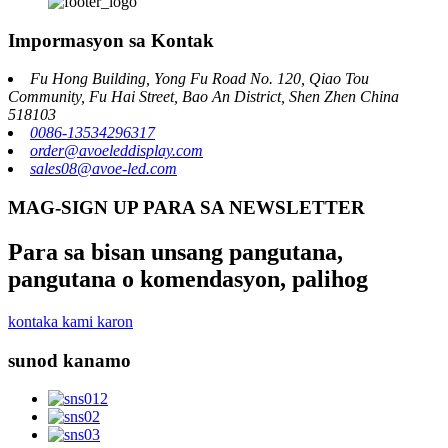
Impormasyon sa Kontak
Fu Hong Building, Yong Fu Road No. 120, Qiao Tou
Community, Fu Hai Street, Bao An District, Shen Zhen China
518103
0086-13534296317
order@avoeleddisplay.com
sales08@avoe-led.com
MAG-SIGN UP PARA SA NEWSLETTER
Para sa bisan unsang pangutana,
pangutana o komendasyon, palihog
kontaka kami karon
sunod kanamo