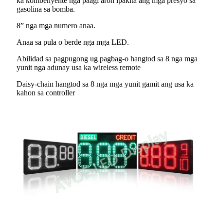
ka kombenyente nga paagi aron ipakita ang mga presyo sa
gasolina sa bomba.
8” nga mga numero anaa.
Anaa sa pula o berde nga mga LED.
Abilidad sa pagpugong ug pagbag-o hangtod sa 8 nga mga
yunit nga adunay usa ka wireless remote
Daisy-chain hangtod sa 8 nga mga yunit gamit ang usa ka
kahon sa controller