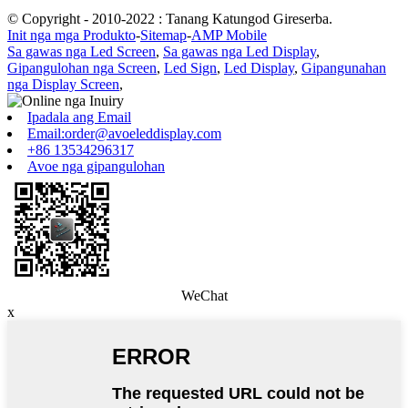
© Copyright - 2010-2022 : Tanang Katungod Gireserba.
Init nga mga Produkto
-
Sitemap
-
AMP Mobile
Sa gawas nga Led Screen
,
Sa gawas nga Led Display
,
Gipangulohan nga Screen
,
Led Sign
,
Led Display
,
Gipangunahan
nga Display Screen
,
Ipadala ang Email
Email:order@avoeleddisplay.com
+86 13534296317
Avoe nga gipangulohan
WeChat
x