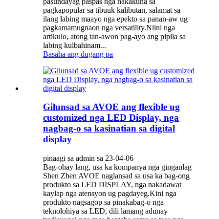
pasundayag paspas nga nakakuha sa
pagkapopular sa tibuuk kalibutan, salamat sa
ilang labing maayo nga epekto sa panan-aw ug
pagkamamugnaon nga versatility.Niini nga
artikulo, atong tan-awon pag-ayo ang pipila sa
labing kulbahinam...
Basaha ang dugang pa
Gilunsad sa AVOE ang flexible ug
customized nga LED Display, nga
nagbag-o sa kasinatian sa digital
display
pinaagi sa admin sa 23-04-06
Bag-ohay lang, usa ka kompanya nga ginganlag
Shen Zhen AVOE naglansad sa usa ka bag-ong
produkto sa LED DISPLAY, nga nakadawat
kaylap nga atensyon ug pagdayeg.Kini nga
produkto nagsagop sa pinakabag-o nga
teknolohiya sa LED, dili lamang adunay