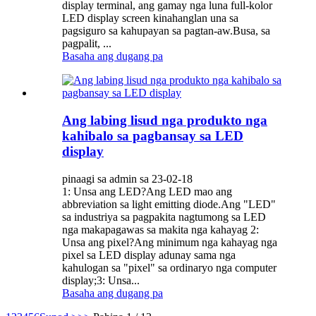
display terminal, ang gamay nga luna full-kolor
LED display screen kinahanglan una sa
pagsiguro sa kahupayan sa pagtan-aw.Busa, sa
pagpalit, ...
Basaha ang dugang pa
Ang labing lisud nga produkto nga
kahibalo sa pagbansay sa LED
display
pinaagi sa admin sa 23-02-18
1: Unsa ang LED?Ang LED mao ang
abbreviation sa light emitting diode.Ang "LED"
sa industriya sa pagpakita nagtumong sa LED
nga makapagawas sa makita nga kahayag 2:
Unsa ang pixel?Ang minimum nga kahayag nga
pixel sa LED display adunay sama nga
kahulogan sa "pixel" sa ordinaryo nga computer
display;3: Unsa...
Basaha ang dugang pa