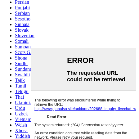
Persian
Punjabi
Serbian
Sesotho
Sinhala
Slovak
Slovenian
Somali
Samoan
Scots Gaelic
Shona
Sindhi
Sundanese
Swahili
Tajik
Tamil
Telugu
Thai
Ukrainian
Urdu
Uzbek
Vietnamese
Welsh
Xhosa
Yiddish