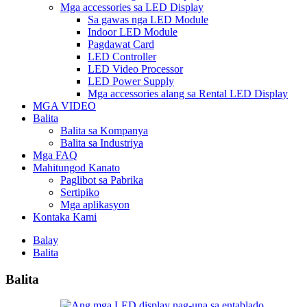
Mga accessories sa LED Display
Sa gawas nga LED Module
Indoor LED Module
Pagdawat Card
LED Controller
LED Video Processor
LED Power Supply
Mga accessories alang sa Rental LED Display
MGA VIDEO
Balita
Balita sa Kompanya
Balita sa Industriya
Mga FAQ
Mahitungod Kanato
Paglibot sa Pabrika
Sertipiko
Mga aplikasyon
Kontaka Kami
Balay
Balita
Balita