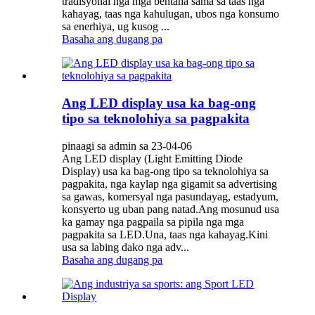
tradisyonal nga mga bentaha sama sa taas nga
kahayag, taas nga kahulugan, ubos nga konsumo
sa enerhiya, ug kusog ...
Basaha ang dugang pa
Ang LED display usa ka bag-ong
tipo sa teknolohiya sa pagpakita
pinaagi sa admin sa 23-04-06
Ang LED display (Light Emitting Diode
Display) usa ka bag-ong tipo sa teknolohiya sa
pagpakita, nga kaylap nga gigamit sa advertising
sa gawas, komersyal nga pasundayag, estadyum,
konsyerto ug uban pang natad.Ang mosunud usa
ka gamay nga pagpaila sa pipila nga mga
pagpakita sa LED.Una, taas nga kahayag.Kini
usa sa labing dako nga adv...
Basaha ang dugang pa