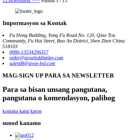
1
2
3
4
5
6
Sunod >
>>
Pahina 1 / 13
Impormasyon sa Kontak
Fu Hong Building, Yong Fu Road No. 120, Qiao Tou
Community, Fu Hai Street, Bao An District, Shen Zhen China
518103
0086-13534296317
order@avoeleddisplay.com
sales08@avoe-led.com
MAG-SIGN UP PARA SA NEWSLETTER
Para sa bisan unsang pangutana,
pangutana o komendasyon, palihog
kontaka kami karon
sunod kanamo