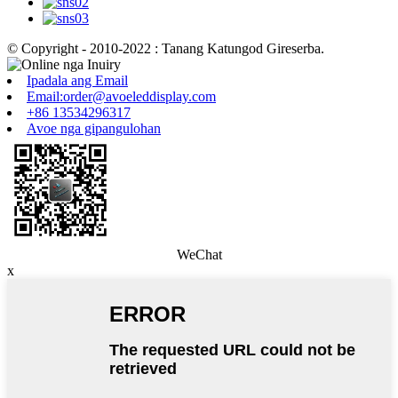
© Copyright - 2010-2022 : Tanang Katungod Gireserba.
Ipadala ang Email
Email:order@avoeleddisplay.com
+86 13534296317
Avoe nga gipangulohan
WeChat
x