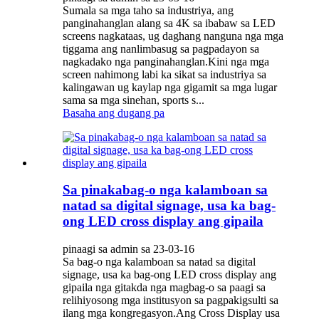
Sumala sa mga taho sa industriya, ang
panginahanglan alang sa 4K sa ibabaw sa LED
screens nagkataas, ug daghang nanguna nga mga
tiggama ang nanlimbasug sa pagpadayon sa
nagkadako nga panginahanglan.Kini nga mga
screen nahimong labi ka sikat sa industriya sa
kalingawan ug kaylap nga gigamit sa mga lugar
sama sa mga sinehan, sports s...
Basaha ang dugang pa
Sa pinakabag-o nga kalamboan sa
natad sa digital signage, usa ka bag-
ong LED cross display ang gipaila
pinaagi sa admin sa 23-03-16
Sa bag-o nga kalamboan sa natad sa digital
signage, usa ka bag-ong LED cross display ang
gipaila nga gitakda nga magbag-o sa paagi sa
relihiyosong mga institusyon sa pagpakigsulti sa
ilang mga kongregasyon.Ang Cross Display usa