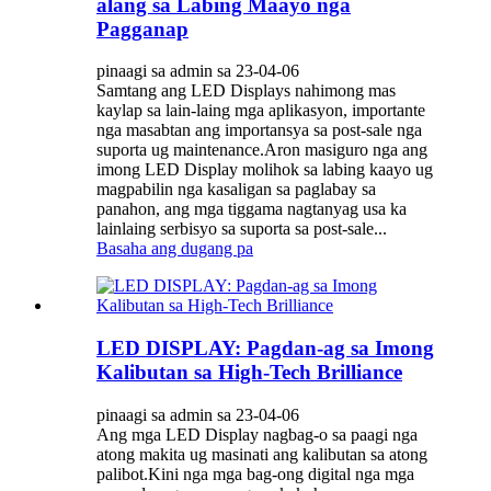
alang sa Labing Maayo nga
Pagganap
pinaagi sa admin sa 23-04-06
Samtang ang LED Displays nahimong mas
kaylap sa lain-laing mga aplikasyon, importante
nga masabtan ang importansya sa post-sale nga
suporta ug maintenance.Aron masiguro nga ang
imong LED Display molihok sa labing kaayo ug
magpabilin nga kasaligan sa paglabay sa
panahon, ang mga tiggama nagtanyag usa ka
lainlaing serbisyo sa suporta sa post-sale...
Basaha ang dugang pa
LED DISPLAY: Pagdan-ag sa Imong
Kalibutan sa High-Tech Brilliance
pinaagi sa admin sa 23-04-06
Ang mga LED Display nagbag-o sa paagi nga
atong makita ug masinati ang kalibutan sa atong
palibot.Kini nga mga bag-ong digital nga mga